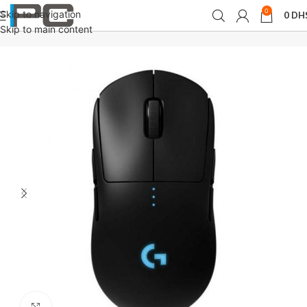
0
Skip to navigation
0
DH
Accueil
Souris
Skip to main content