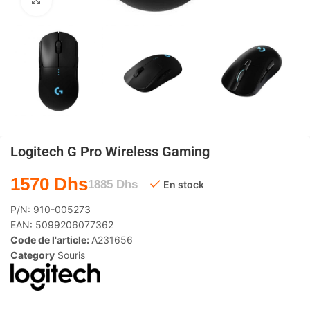
Agrandir
Logitech G Pro Wireless Gaming
1570
Dhs
1885
Dhs
En stock
P/N:
910-005273
EAN:
5099206077362
Code de l'article:
A231656
Category
Souris