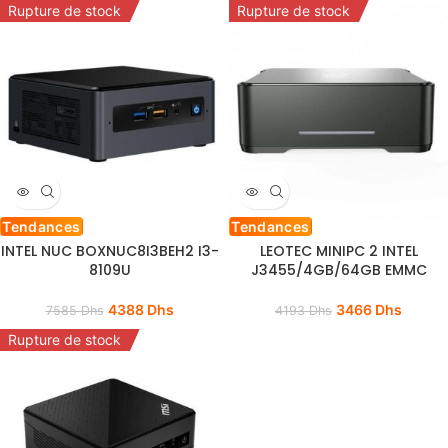
Rupture de stock
Rupture de stock
Tendances
Tendances
INTEL NUC BOXNUC8I3BEH2 I3-
LEOTEC MINIPC 2 INTEL
8109U
J3455/4GB/64GB EMMC
4388
Dhs
3466
Dhs
7585
Dhs
4193
Dhs
Rupture de stock