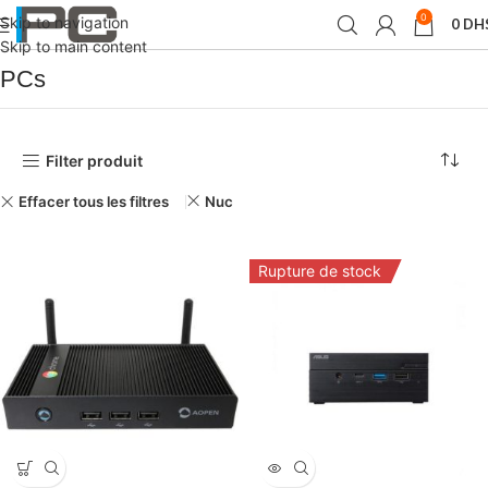
0
Skip to navigation
0
DH
Accueil
PCs /Portable /Tablets
PCs
Skip to main content
PCs
Filter produit
Effacer tous les filtres
Nuc
Rupture de stock