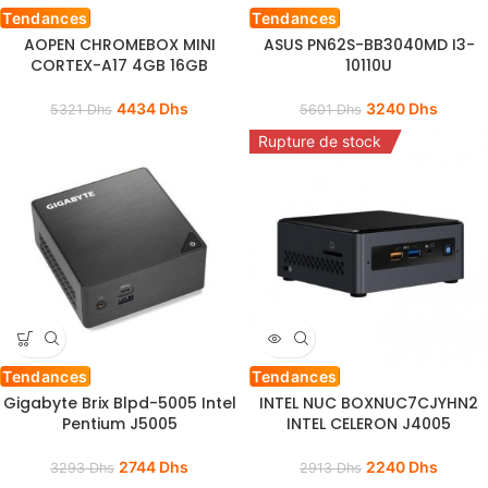
Tendances
Tendances
AOPEN CHROMEBOX MINI
ASUS PN62S-BB3040MD I3-
CORTEX-A17 4GB 16GB
10110U
4434
Dhs
3240
Dhs
5321
Dhs
5601
Dhs
Rupture de stock
Tendances
Tendances
Gigabyte Brix Blpd-5005 Intel
INTEL NUC BOXNUC7CJYHN2
Pentium J5005
INTEL CELERON J4005
2744
Dhs
2240
Dhs
3293
Dhs
2913
Dhs