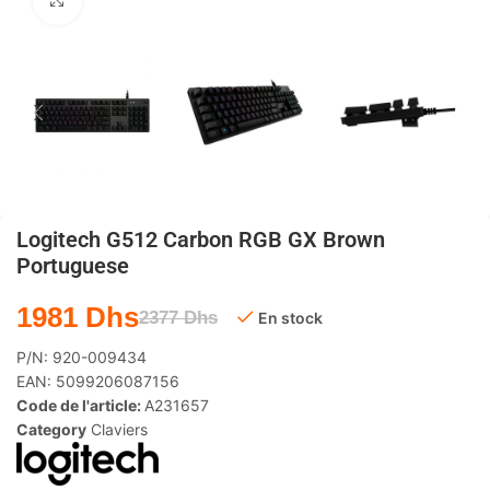
Agrandir
Logitech G512 Carbon RGB GX Brown
Portuguese
1981
Dhs
2377
Dhs
En stock
P/N:
920-009434
EAN:
5099206087156
Code de l'article:
A231657
Category
Claviers