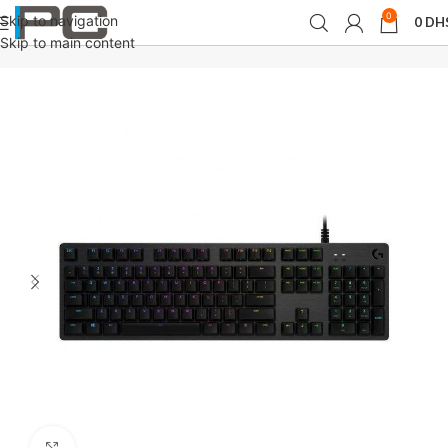
0
Skip to navigation
0
DH
Accueil
Claviers
Skip to main content