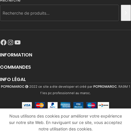
INFORMATION
COMMANDES
INFO LÉGAL
PCPROMAROC
2022 ce site a éte developer et créé par
PCPROMAROC
. RA9M 1
f les pc professionnel au maroc.
Logitech
Nous utilisons des cookies pour améliorer votre expérience
G512
sur notre site Web. En naviguant sur ce site, vous acceptez
1981
Dhs
Carbon
En
notre utilisation des cookies.
RGB GX
stock
2377
Dhs