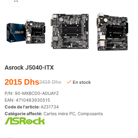
Agrandir
Asrock J5040-ITX
2015
Dhs
2418
Dhs
En stock
P/N:
90-MXBCD0-A0UAYZ
EAN:
4710483930515
Code de l'article:
A231734
Catégorie affecté:
Cartes mére PC
,
Composants