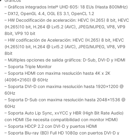
Gráficos
– Gráficos integrados Intel
UHD 605: 18 EUs (Hasta 800MHz)
®
– DX12, OpenGL 4.4, OGL ES 3.1, OpenCL 1.2
– HW Decodificación de aceleración: HEVC (H.265) 8 bit, HEVC
(H.265)10 bit, H.264 @ Lvl5.2 (AVC), JPEG/MJPEG, VP8, VP9
8bit, VP9 10 bit
– HW codificación de Aceleración: HEVC (H.265) 8 bit, HEVC
(H.265)10 bit, H.264 @ Lvl5.2 (AVC), JPEG/MJPEG, VP8, VP9
8bit
– Múltiples opciones de salida gráficos: D-Sub, DVI-D y HDMI
– Soporta Triple Monitor
– Soporta HDMI con maxima resolución hasta 4K x 2K
(4096×2160) @ 60Hz
– Soporta DVI-D con maxima resolución hasta 1920×1200 @
60Hz
– Soporta D-Sub con maxima resolución hasta 2048×1536 @
60Hz
– Soporta Auto Lip Sync, xvYCC y HBR (High Bit Rate Audio)
con HDMI (Se necesita compatibilidad con monitor HDMI)
– Soporta HDCP 2.2 con DVI-D y puertos HDMI
– Soporta Blu-ray (BD) Full HD 1080p con puertos DVI-D y