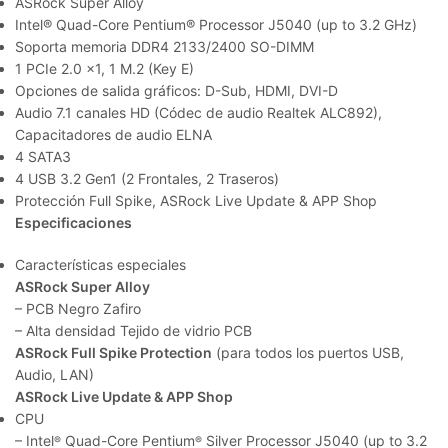
ASRock Super Alloy
Intel® Quad-Core Pentium® Processor J5040 (up to 3.2 GHz)
Soporta memoria DDR4 2133/2400 SO-DIMM
1 PCIe 2.0 x1, 1 M.2 (Key E)
Opciones de salida gráficos: D-Sub, HDMI, DVI-D
Audio 7.1 canales HD (Códec de audio Realtek ALC892),
Capacitadores de audio ELNA
4 SATA3
4 USB 3.2 Gen1 (2 Frontales, 2 Traseros)
Protección Full Spike, ASRock Live Update & APP Shop
Especificaciones
Características especiales
ASRock Super Alloy
– PCB Negro Zafiro
– Alta densidad Tejido de vidrio PCB
ASRock Full Spike Protection
(para todos los puertos USB,
Audio, LAN)
ASRock Live Update & APP Shop
CPU
– Intel
Quad-Core Pentium
Silver Processor J5040 (up to 3.2
®
®