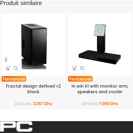
Produit similaire
Tendances
Tendances
Fractal design definexl r2
In win k1 with monitor arm,
black
speakers and cooler
2267
Dhs
1399
Dhs
2720
Dhs
1679
Dhs