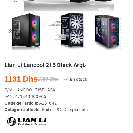
Agrandir
Lian Li Lancool 215 Black Argb
1131
Dhs
1357
Dhs
En stock
P/N:
LANCOOL215BLACK
EAN:
4718466009654
Code de l'article:
A231642
Catégorie affecté:
Boîtier PC
,
Composants