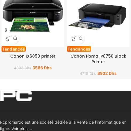
Tendances
Tendances
Canon IX6850 printer
Canon Pixma IP8750 Black
Printer
3586
Dhs
4303
Dhs
3932
Dhs
4718
Dhs
Pcpromaroc est une société dédiée à la vente de l’informatique en
ligne.
Voir plus …