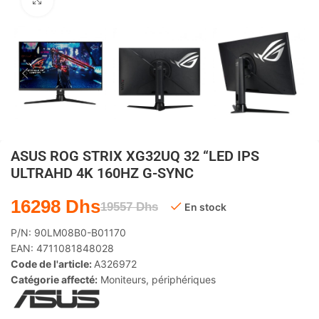
Agrandir
ASUS ROG STRIX XG32UQ 32 “LED IPS
ULTRAHD 4K 160HZ G-SYNC
16298
Dhs
19557
Dhs
En stock
P/N:
90LM08B0-B01170
EAN:
4711081848028
Code de l'article:
A326972
Catégorie affecté:
Moniteurs
,
périphériques