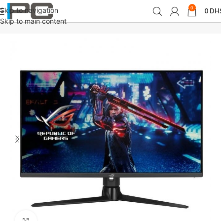
0
Skip to navigation
0
DH
Accueil
périphériques
Moniteurs
Skip to main content