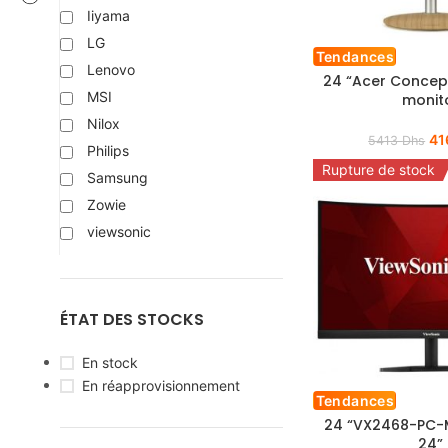
Iiyama
LG
Tendances
Lenovo
24 “Acer Conce
MSI
monit
Nilox
41
5413
Dhs
Philips
Rupture de stock
Samsung
Zowie
viewsonic
ÉTAT DES STOCKS
En stock
En réapprovisionnement
Tendances
24 “VX2468-PC-
24”