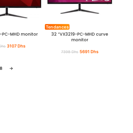
Tendances
8-PC-MHD monitor
32 “VX3219-PC-MHD curve
monitor
3107
Dhs
Dhs
5691
Dhs
7398
Dhs
8
→