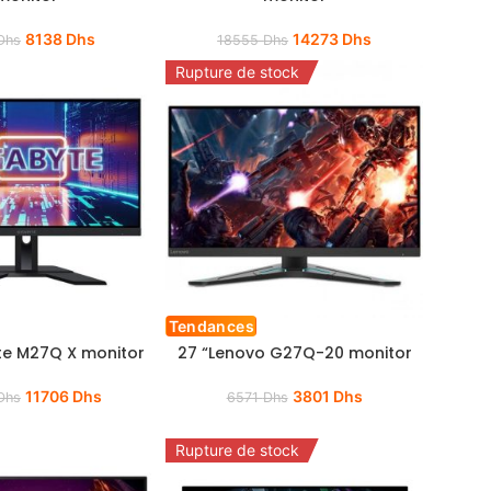
8138
Dhs
14273
Dhs
Dhs
18555
Dhs
Rupture de stock
Tendances
te M27Q X monitor
27 “Lenovo G27Q-20 monitor
11706
Dhs
3801
Dhs
Dhs
6571
Dhs
Rupture de stock