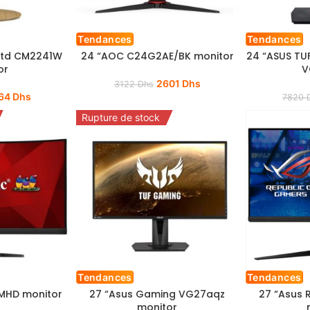
Tendances
Tendances
ptd CM2241W
24 “AOC C24G2AE/BK monitor
24 “ASUS T
or
V
2601
Dhs
3122
Dhs
64
Dhs
7820
Rupture de stock
Tendances
Tendances
MHD monitor
27 “Asus Gaming VG27aqz
27 “Asus 
monitor