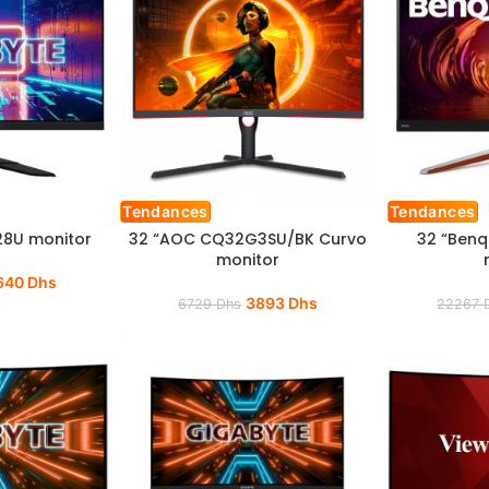
Tendances
Tendances
28U monitor
32 “AOC CQ32G3SU/BK Curvo
32 “Benq
monitor
640
Dhs
3893
Dhs
6729
Dhs
22267