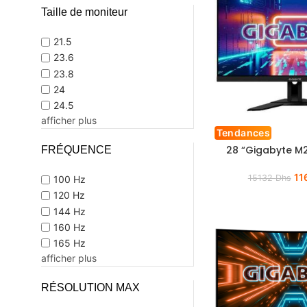
Taille de moniteur
21.5
23.6
23.8
24
24.5
afficher plus
Tendances
28 “Gigabyte M
FRÉQUENCE
11
15132
Dhs
100 Hz
120 Hz
144 Hz
160 Hz
165 Hz
afficher plus
RÉSOLUTION MAX