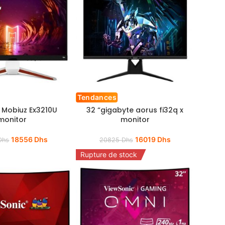
Tendances
 Mobiuz Ex3210U
32 “gigabyte aorus fi32q x
monitor
monitor
18556
Dhs
16019
Dhs
Dhs
20825
Dhs
Rupture de stock