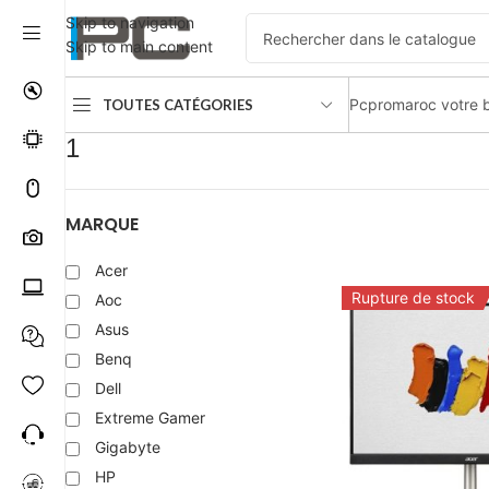
Skip to navigation
Skip to main content
Pcpromaroc votre b
TOUTES CATÉGORIES
Accueil
Produit Temps de réponse
1
1
MARQUE
Acer
Rupture de stock
Aoc
Asus
Benq
Dell
Extreme Gamer
Gigabyte
HP