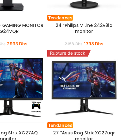
Tendances
UF GAMING MONITOR
24 “Philips V Line 242v8la
G24VQR
monitor
2933
Dhs
1798
Dhs
Dhs
2158
Dhs
Rupture de stock
Tendances
Rog Strix XG27AQ
27 “Asus Rog Strix XG27uqr
monitor
monitor