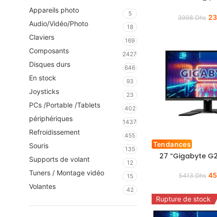
Appareils photo
5
2
3998
Dhs
Audio/Vidéo/Photo
18
Claviers
169
Composants
2427
Disques durs
646
En stock
93
Joysticks
23
PCs /Portable /Tablets
402
périphériques
1437
Refroidissement
455
Tendances
Souris
135
27 “Gigabyte G
Supports de volant
12
Tuners / Montage vidéo
45
5413
Dhs
15
Volantes
42
Rupture de stock