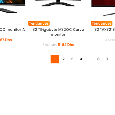
Tendances
Tendances
QC monitor A
32 “Gigabyte M32QC Curvo
32 “VX321
monitor
067
Dhs
3729
5164
Dhs
6197
Dhs
1
2
3
4
…
6
7