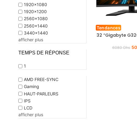
1920x1080
1920x1200
2560x1080
2560x1440
Tendances
3440x1440
32 “Gigabyte G32
afficher plus
5
6080
Dhs
TEMPS DE RÉPONSE
1
AMD FREE-SYNC
Gaming
HAUT-PARLEURS
IPS
LCD
afficher plus