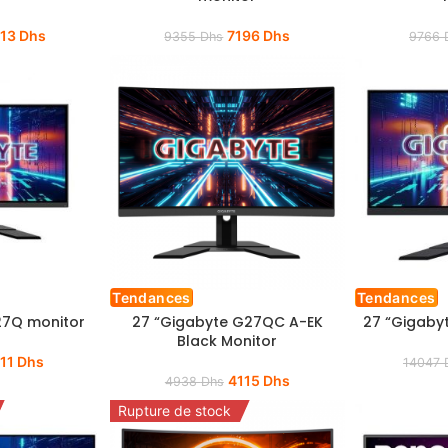
313
Dhs
7196
Dhs
9355
Dhs
9766
Tendances
Tendances
27Q monitor
27 “Gigabyte G27QC A-EK
27 “Gigaby
Black Monitor
11
Dhs
14047
4115
Dhs
4938
Dhs
Rupture de stock