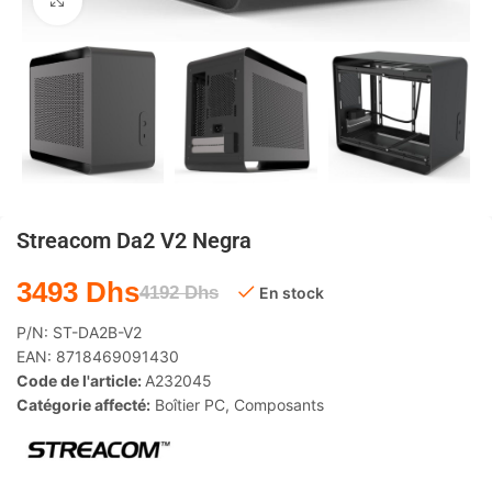
Agrandir
Streacom Da2 V2 Negra
3493
Dhs
4192
Dhs
En stock
P/N:
ST-DA2B-V2
EAN:
8718469091430
Code de l'article:
A232045
Catégorie affecté:
Boîtier PC
,
Composants