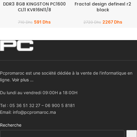
DDR3 8GB KINGSTON PC1600
Fractal design definexl r2
CL11 KVR16N11/8
black
591
Dhs
2267
Dhs
710
Dhs
2720
Dhs
Pcpromaroc est une société dédiée à la vente de l’informatique en
ligne.
Voir plus …
Du lundi au vendredi 09:00H a 18:00H
Tel : 05 36 51 32 27 – 06 900 5 8181
Email: info@pcpromaroc.ma
Recherche