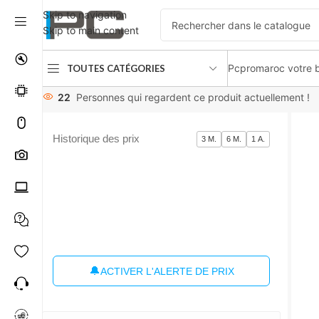
Skip to navigation
Skip to main content
Pcpromaroc votre b
TOUTES CATÉGORIES
Accueil
PCs /Portable /Tablets
pc portable
Extensive ex21
22
Personnes qui regardent ce produit actuellement !
Historique des prix
3 M.
6 M.
1 A.
🔔
ACTIVER L'ALERTE DE PRIX