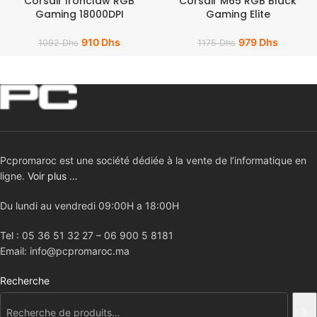
Corsair Ironclaw RGB
Corsair M65 RGB Black
Gaming 18000DPI
Gaming Elite
910
Dhs
979
Dhs
1092
Dhs
1175
Dhs
Pcpromaroc est une société dédiée à la vente de l’informatique en
ligne.
Voir plus …
Du lundi au vendredi 09:00H a 18:00H
Tel : 05 36 51 32 27 – 06 900 5 8181
Email: info@pcpromaroc.ma
Recherche