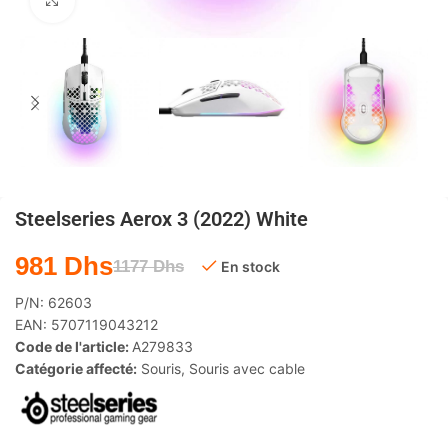
Agrandir
Steelseries Aerox 3 (2022) White
981
Dhs
1177
Dhs
En stock
P/N:
62603
EAN:
5707119043212
Code de l'article:
A279833
Catégorie affecté:
Souris
,
Souris avec cable