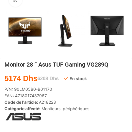
Agrandir
Monitor 28 ” Asus TUF Gaming VG289Q
5174
Dhs
6208
Dhs
En stock
P/N:
90LM05B0-B01170
EAN:
4718017437967
Code de l'article:
A218223
Catégorie affecté:
Moniteurs
,
périphériques