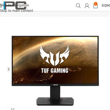
0
Skip to navigation
0
DH
Accueil
périphériques
Moniteurs
Skip to main content