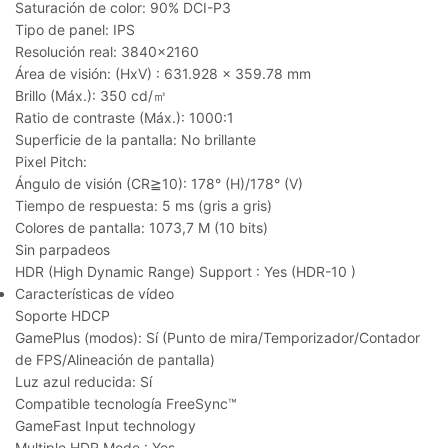
Saturación de color:
90% DCI-P3
Tipo de panel:
IPS
Resolución real:
3840×2160
Área de visión: (HxV) :
631.928 x 359.78 mm
Brillo (Máx.):
350 cd/㎡
Ratio de contraste (Máx.):
1000:1
Superficie de la pantalla:
No brillante
Pixel Pitch:
Ángulo de visión (CR≧10):
178° (H)/178° (V)
Tiempo de respuesta:
5 ms (gris a gris)
Colores de pantalla:
1073,7 M (10 bits)
Sin parpadeos
HDR (High Dynamic Range) Support :
Yes (HDR-10 )
Características de vídeo
Soporte HDCP
GamePlus (modos):
Sí (Punto de mira/Temporizador/Contador
de FPS/Alineación de pantalla)
Luz azul reducida:
Sí
Compatible tecnología FreeSync™
GameFast Input technology
Multiple HDR Mode :
Yes