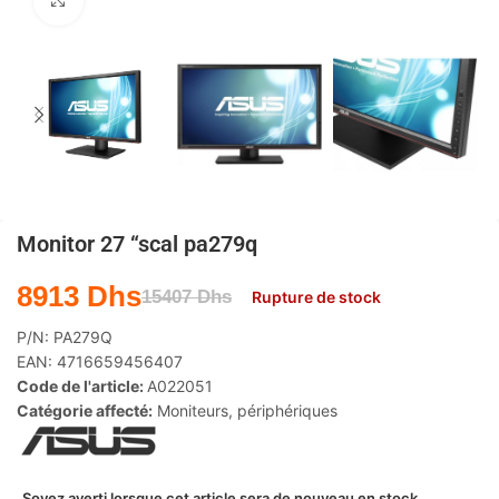
Agrandir
Monitor 27 “scal pa279q
8913
Dhs
15407
Dhs
Rupture de stock
P/N:
PA279Q
EAN:
4716659456407
Code de l'article:
A022051
Catégorie affecté:
Moniteurs
,
périphériques
Soyez averti lorsque cet article sera de nouveau en stock