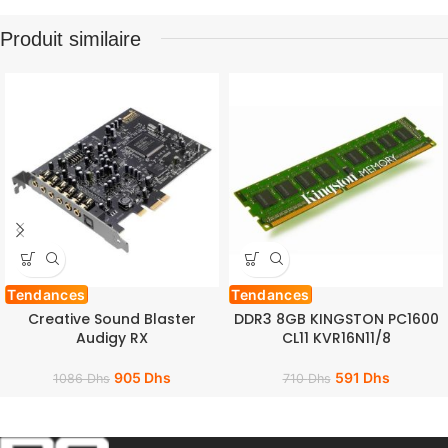
Produit similaire
Tendances
Tendances
Creative Sound Blaster
DDR3 8GB KINGSTON PC1600
Audigy RX
CL11 KVR16N11/8
905
Dhs
591
Dhs
1086
Dhs
710
Dhs