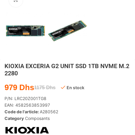
Agrandir
KIOXIA EXCERIA G2 UNIT SSD 1TB NVME M.2
2280
979
Dhs
1175
Dhs
En stock
P/N:
LRC20Z001TG8
EAN:
4582563853997
Code de l'article:
A280562
Category
Composants