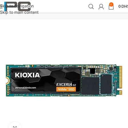
0
Skip to navigation
0
DH
Accueil
Composants
Skip to main content