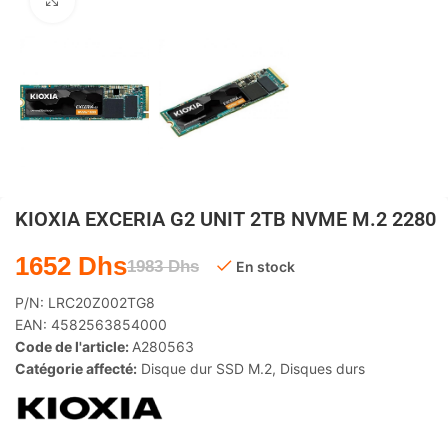
Agrandir
KIOXIA EXCERIA G2 UNIT 2TB NVME M.2 2280
1652
Dhs
1983
Dhs
En stock
P/N:
LRC20Z002TG8
EAN:
4582563854000
Code de l'article:
A280563
Catégorie affecté:
Disque dur SSD M.2
,
Disques durs