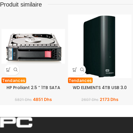
Produit similaire
Tendances
Tendances
HP Proliant 2.5 ” 1TB SATA
WD ELEMENTS 4TB USB 3.0
4851
Dhs
2173
Dhs
5821
Dhs
2607
Dhs