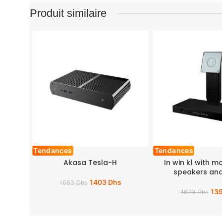
Produit similaire
Tendances
Tendances
Akasa Tesla-H
In win k1 with m
speakers and
1403
Dhs
1683
Dhs
13
1679
Dhs