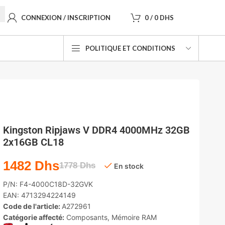
CONNEXION / INSCRIPTION
0
/
0
DHS
POLITIQUE ET CONDITIONS
Kingston Ripjaws V DDR4 4000MHz 32GB
2x16GB CL18
1482
Dhs
1778
Dhs
En stock
P/N:
F4-4000C18D-32GVK
EAN:
4713294224149
Code de l'article:
A272961
Catégorie affecté:
Composants
,
Mémoire RAM