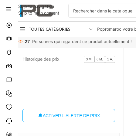
Skip to navigation
Skip to main content
Pcpromaroc votre b
TOUTES CATÉGORIES
Accueil
Composants
Mémoire RAM
Kingston Ripjaws V D
27
Personnes qui regardent ce produit actuellement !
Historique des prix
3 M.
6 M.
1 A.
🔔
ACTIVER L'ALERTE DE PRIX