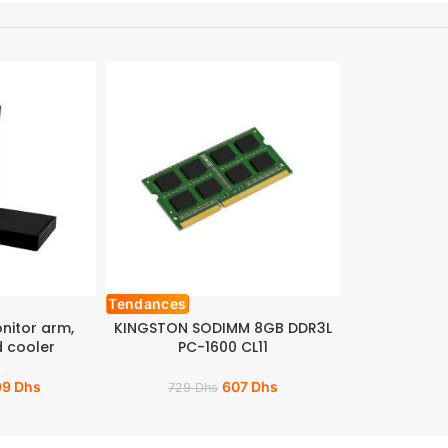
Tendances
onitor arm,
KINGSTON SODIMM 8GB DDR3L
 cooler
PC-1600 CL11
99
Dhs
607
Dhs
729
Dhs