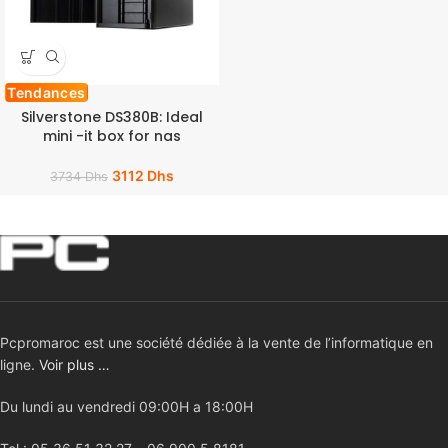
Tendances
Silverstone DS380B: Ideal
mini -it box for nas
3112
Dhs
3734
Dhs
Pcpromaroc est une société dédiée à la vente de l’informatique en
ligne.
Voir plus …
Du lundi au vendredi 09:00H a 18:00H