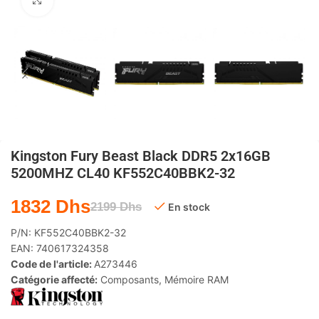
Agrandir
Kingston Fury Beast Black DDR5 2x16GB
5200MHZ CL40 KF552C40BBK2-32
1832
Dhs
2199
Dhs
En stock
P/N:
KF552C40BBK2-32
EAN:
740617324358
Code de l'article:
A273446
Catégorie affecté:
Composants
,
Mémoire RAM