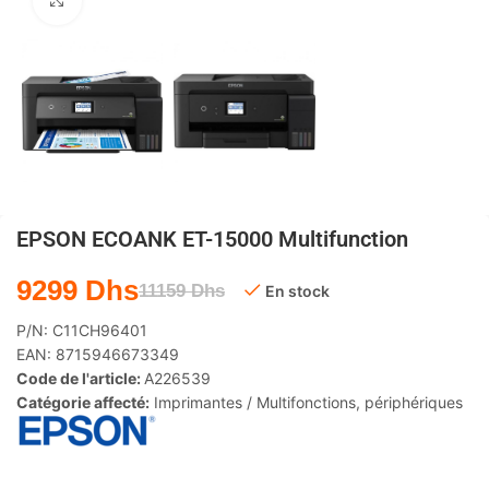
Agrandir
EPSON ECOANK ET-15000 Multifunction
9299
Dhs
11159
Dhs
En stock
P/N:
C11CH96401
EAN:
8715946673349
Code de l'article:
A226539
Catégorie affecté:
Imprimantes / Multifonctions
,
périphériques