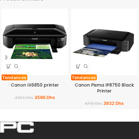
Tendances
Tendances
Canon IX6850 printer
Canon Pixma IP8750 Black
Printer
3586
Dhs
4303
Dhs
3932
Dhs
4718
Dhs