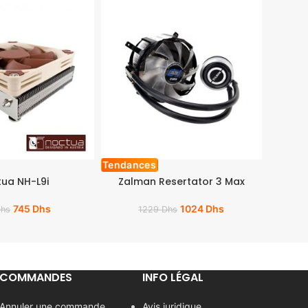
Tendances
ua NH-L9i
Zalman Resertator 3 Max
745
Dhs
1024
Dhs
Dhs
1229
Dhs
COMMANDES
INFO LÉGAL
Annuler une commande
Avis juridique