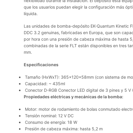
flexibilidad durante la instalación. El depósito está equi
que los usuarios puedan elegir la configuración más ópti
líquida.
Las unidades de bomba-depósito EK-Quantum Kinetic F
DDC 3.2 genuinas, fabricadas en Europa, que son capace
por hora con una presión de cabeza máxima de hasta 5
combinadas de la serie FLT están disponibles en tres 
mm.
Especificaciones
Tamaño (HxWxT): 365x120x58mm (con sistema de mon
Capacidad: ~ 435ml
Conector D-RGB Conector LED digital de 3 pines y 5 V (P
Propiedades eléctricas y mecánicas de la bomba:
Motor: motor de rodamiento de bolas conmutado elect
Tensión nominal: 12 V DC
Consumo de energía: 18 W
Presión de cabeza máxima: hasta 5,2 m