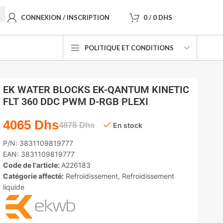
CONNEXION / INSCRIPTION
0
/
0
DHS
POLITIQUE ET CONDITIONS
EK WATER BLOCKS EK-QANTUM KINETIC
FLT 360 DDC PWM D-RGB PLEXI
4065
Dhs
4878
Dhs
En stock
P/N:
3831109819777
EAN:
3831109819777
Code de l'article:
A226183
Catégorie affecté:
Refroidissement
,
Refroidissement
liquide