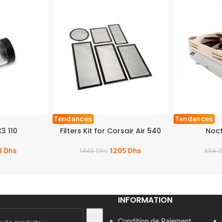
Tendances
Tendances
3 110
Filters Kit for Corsair Air 540
Noct
8
Dhs
1205
Dhs
1446
Dhs
894
INFORMATION
Condition de Paiement