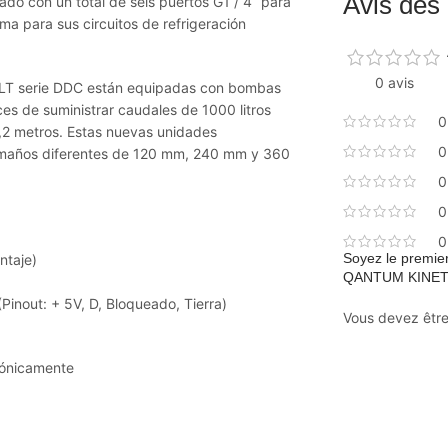
Avis des 
pado con un total de seis puertos G1 / 4 “para
ma para sus circuitos de refrigeración
0 avis
LT serie DDC están equipadas con bombas
s de suministrar caudales de 1000 litros
0
,2 metros. Estas nuevas unidades
0
tamaños diferentes de 120 mm, 240 mm y 360
0
0
0
Soyez le premie
taje)
QANTUM KINETI
inout: + 5V, D, Bloqueado, Tierra)
Vous devez êtr
rónicamente