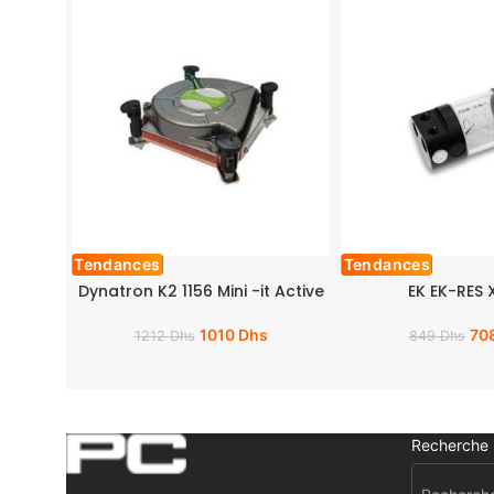
Tendances
Tendances
Dynatron K2 1156 Mini -it Active
EK EK-RES X
1010
Dhs
70
1212
Dhs
849
Dhs
Recherche