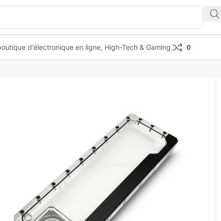
outique d'électronique en ligne, High-Tech & Gaming.
0
 BLOCKS EK-QANTUM KINETIC FLT 360 DDC PWM D-RGB PLEXI