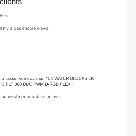
clients
Avis
Il n’y a pas encore d’avis.
r à laisser votre avis sur “EK WATER BLOCKS EK-
C FLT 360 DDC PWM D-RGB PLEXI”
e
connecté
pour publier un avis.