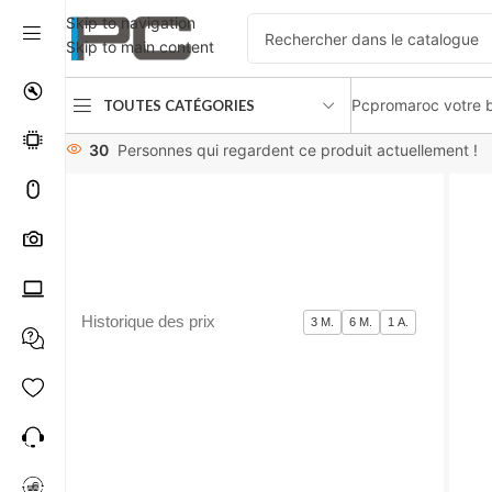
Skip to navigation
Skip to main content
Pcpromaroc votre b
TOUTES CATÉGORIES
Accueil
Refroidissement
Refroidissement liquide
EK WATER
30
Personnes qui regardent ce produit actuellement !
Historique des prix
3 M.
6 M.
1 A.