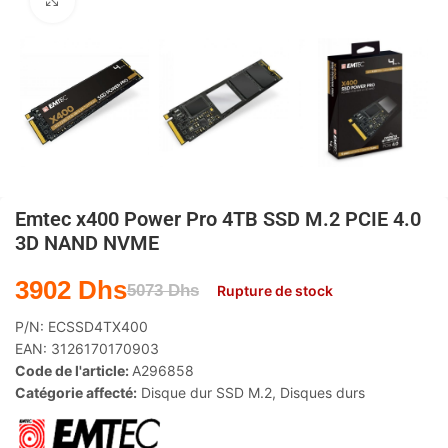
Agrandir
Emtec x400 Power Pro 4TB SSD M.2 PCIE 4.0
3D NAND NVME
3902
Dhs
5073
Dhs
Rupture de stock
P/N:
ECSSD4TX400
EAN:
3126170170903
Code de l'article:
A296858
Catégorie affecté:
Disque dur SSD M.2
,
Disques durs