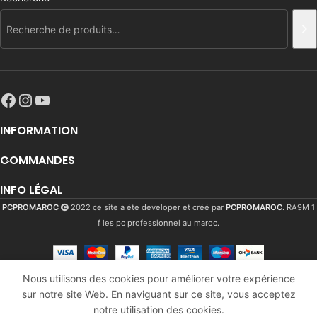
INFORMATION
COMMANDES
INFO LÉGAL
PCPROMAROC
2022 ce site a éte developer et créé par
PCPROMAROC
. RA9M 1
f les pc professionnel au maroc.
Nous utilisons des cookies pour améliorer votre expérience
Emtec x400 Power Pro
Rupture
sur notre site Web. En naviguant sur ce site, vous acceptez
3902
Dhs
4TB SSD M.2 PCIE 4.0 3D
de
notre utilisation des cookies.
5073
Dhs
stock