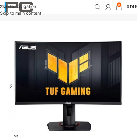
0
Skip to navigation
0
DH
Accueil
périphériques
Moniteurs
Skip to main content