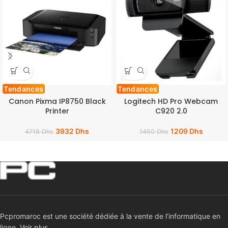
Tendances
Tendances
Canon Pixma IP8750 Black
Logitech HD Pro Webcam
Printer
C920 2.0
3932
Dhs
1209
Dhs
4718
Dhs
1450
Dhs
Pcpromaroc est une société dédiée à la vente de l’informatique en
ligne.
Voir plus …