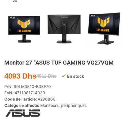
Agrandir
Monitor 27 “ASUS TUF GAMING VG27VQM
4093
Dhs
4911
Dhs
En stock
P/N:
90LM0510-B03E70
EAN:
4711081714033
Code de l'article:
A296860
Catégorie affecté:
Moniteurs
,
périphériques