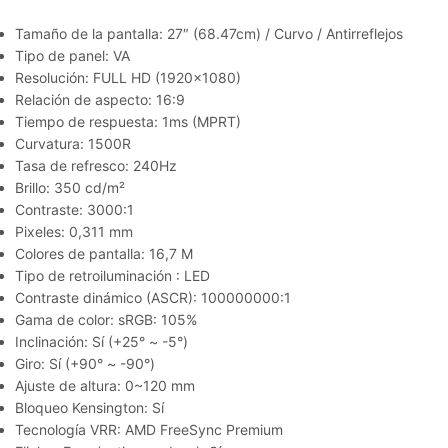
Tamaño de la pantalla: 27″ (68.47cm) / Curvo / Antirreflejos
Tipo de panel: VA
Resolución: FULL HD (1920×1080)
Relación de aspecto: 16:9
Tiempo de respuesta: 1ms (MPRT)
Curvatura: 1500R
Tasa de refresco: 240Hz
Brillo: 350 cd/m²
Contraste: 3000:1
Pixeles: 0,311 mm
Colores de pantalla: 16,7 M
Tipo de retroiluminación : LED
Contraste dinámico (ASCR): 100000000:1
Gama de color: sRGB: 105%
Inclinación: Sí (+25° ~ -5°)
Giro: Sí (+90° ~ -90°)
Ajuste de altura: 0~120 mm
Bloqueo Kensington: Sí
Tecnología VRR: AMD FreeSync Premium