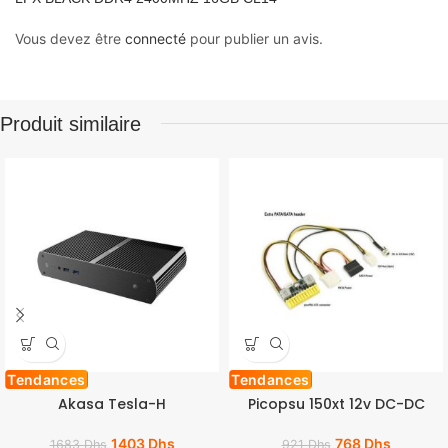
Vous devez être
connecté
pour publier un avis.
Produit similaire
Tendances
Tendances
Akasa Tesla-H
Picopsu 150xt 12v DC-DC
1403
Dhs
768
Dhs
1683
Dhs
921
Dhs