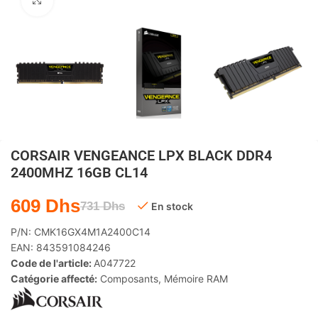
Agrandir
CORSAIR VENGEANCE LPX BLACK DDR4
2400MHZ 16GB CL14
609
Dhs
731
Dhs
En stock
P/N:
CMK16GX4M1A2400C14
EAN:
843591084246
Code de l'article:
A047722
Catégorie affecté:
Composants
,
Mémoire RAM