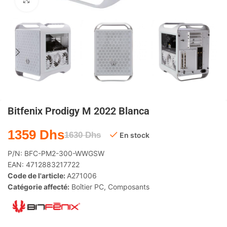
Agrandir
Bitfenix Prodigy M 2022 Blanca
1359
Dhs
1630
Dhs
En stock
P/N:
BFC-PM2-300-WWGSW
EAN:
4712883217722
Code de l'article:
A271006
Catégorie affecté:
Boîtier PC
,
Composants