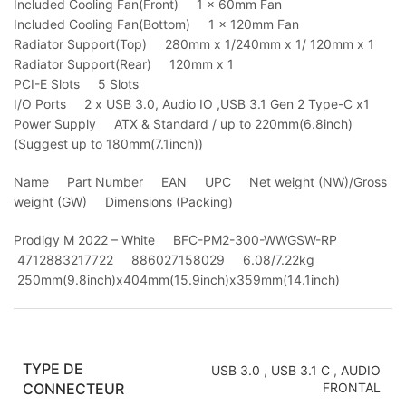
Included Cooling Fan(Front) 1 x 60mm Fan
Included Cooling Fan(Bottom) 1 x 120mm Fan
Radiator Support(Top) 280mm x 1/240mm x 1/ 120mm x 1
Radiator Support(Rear) 120mm x 1
PCI-E Slots 5 Slots
I/O Ports 2 x USB 3.0, Audio IO ,USB 3.1 Gen 2 Type-C x1
Power Supply ATX & Standard / up to 220mm(6.8inch)
(Suggest up to 180mm(7.1inch))
Name Part Number EAN UPC Net weight (NW)/Gross
weight (GW) Dimensions (Packing)
Prodigy M 2022 – White BFC-PM2-300-WWGSW-RP
4712883217722 886027158029 6.08/7.22kg
250mm(9.8inch)x404mm(15.9inch)x359mm(14.1inch)
TYPE DE
USB 3.0
,
USB 3.1 C
,
AUDIO
CONNECTEUR
FRONTAL