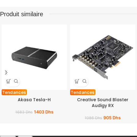
Produit similaire
Tendances
Tendances
Akasa Tesla-H
Creative Sound Blaster
Audigy RX
1403
Dhs
1683
Dhs
905
Dhs
1086
Dhs