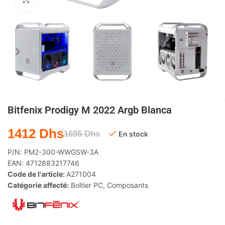
Agrandir
Bitfenix Prodigy M 2022 Argb Blanca
1412
Dhs
1695
Dhs
En stock
P/N:
PM2-300-WWGSW-3A
EAN:
4712883217746
Code de l'article:
A271004
Catégorie affecté:
Boîtier PC
,
Composants