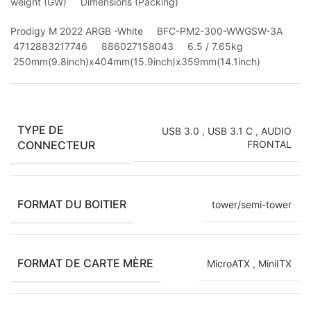
weight (GW) Dimensions (Packing)
Prodigy M 2022 ARGB -White BFC-PM2-300-WWGSW-3A
4712883217746 886027158043 6.5 / 7.65kg
250mm(9.8inch)x404mm(15.9inch)x359mm(14.1inch)
TYPE DE
USB 3.0
,
USB 3.1 C
,
AUDIO
CONNECTEUR
FRONTAL
FORMAT DU BOITIER
tower/semi-tower
FORMAT DE CARTE MÈRE
MicroATX
,
MiniITX