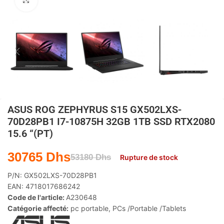
Agrandir
ASUS ROG ZEPHYRUS S15 GX502LXS-
70D28PB1 I7-10875H 32GB 1TB SSD RTX2080
15.6 “(PT)
30765
Dhs
53180
Dhs
Rupture de stock
P/N:
GX502LXS-70D28PB1
EAN:
4718017686242
Code de l'article:
A230648
Catégorie affecté:
pc portable
,
PCs /Portable /Tablets