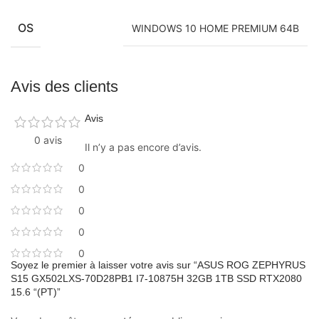
OS
WINDOWS 10 HOME PREMIUM 64B
Avis des clients
Avis
0 avis
Il n’y a pas encore d’avis.
0
0
0
0
0
Soyez le premier à laisser votre avis sur “ASUS ROG ZEPHYRUS
S15 GX502LXS-70D28PB1 I7-10875H 32GB 1TB SSD RTX2080
15.6 “(PT)”