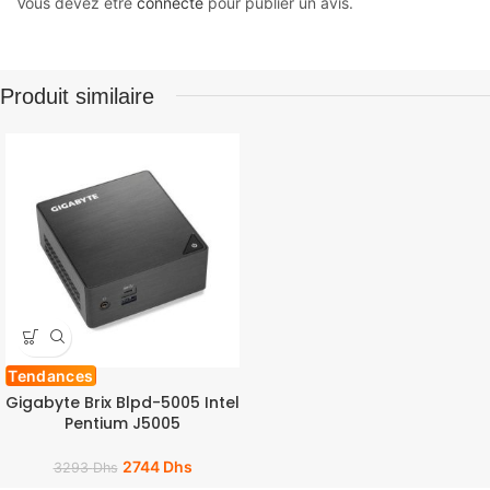
Vous devez être
connecté
pour publier un avis.
Produit similaire
Tendances
Gigabyte Brix Blpd-5005 Intel
Pentium J5005
2744
Dhs
3293
Dhs