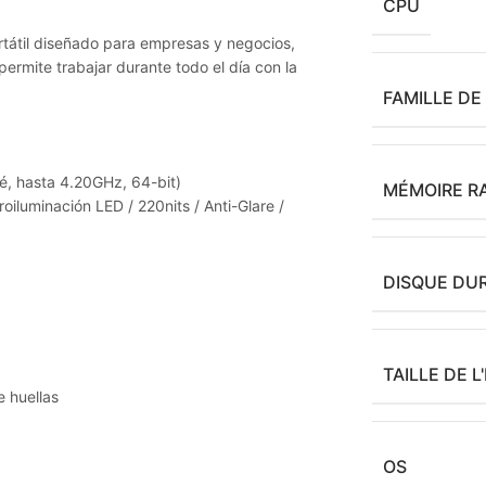
CPU
tátil diseñado para empresas y negocios,
ermite trabajar durante todo el día con la
FAMILLE D
é, hasta 4.20GHz, 64-bit)
MÉMOIRE R
iluminación LED / 220nits / Anti-Glare /
DISQUE DU
TAILLE DE 
e huellas
OS