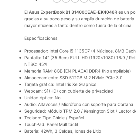
El
Asus ExpertBook B1 B1400CEAE-EK4046R
es un por
gracias a su poco peso y su amplia duración de batería p
mayor eficiencia tanto dentro como fuera de la oficina.
Especificaciones:
Procesador: Intel Core i5 1135G7 (4 Núcleos, 8MB Cach
Pantalla: 14″ (35,6cm) FULL HD (1920×1080) 16:9 / Retro
NTSC: 45%
Memoria RAM: 8GB [EN PLACA] DDR4 (No ampliable)
Almacenamiento: SSD 512GB M.2 NVMe PCIe 3.0
Tarjeta gráfica: Intel Iris Xe Graphics
Webcam: Sí (HD) con cubierta de privacidad
Unidad óptica: No
Audio: Altavoces / Micrófono con soporte para Cortana
Seguridad: Módulo TPM 2.0 / Kensington Slot / Lector d
Teclado: Tipo Chicle / Español
TouchPad: Panel Multitáctil
Batería: 42Wh, 3 Celdas, Iones de Litio