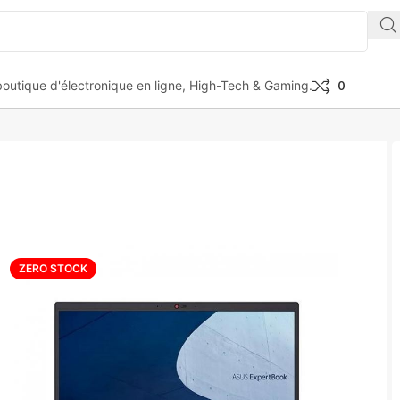
outique d'électronique en ligne, High-Tech & Gaming.
0
OOK B1 B1400CEAE-EK4046R I5-1135G7 8GB/512GB 14 “
ZERO STOCK