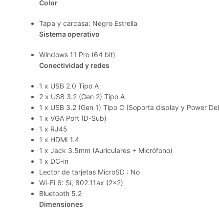
Color
Tapa y carcasa: Negro Estrella
Sistema operativo
Windows 11 Pro (64 bit)
Conectividad y redes
1 x USB 2.0 Tipo A
2 x USB 3.2 (Gen 2) Tipo A
1 x USB 3.2 (Gen 1) Tipo C (Soporta display y Power Del
1 x VGA Port (D-Sub)
1 x RJ45
1 x HDMI 1.4
1 x Jack 3.5mm (Auriculares + Micrófono)
1 x DC-in
Lector de tarjetas MicroSD : No
Wi-Fi 6: Sí, 802.11ax (2×2)
Bluetooth 5.2
Dimensiones