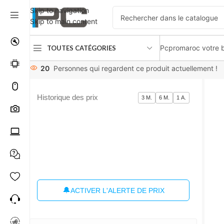
Skip to navigation
Skip to main content
Pcpromaroc votre b
TOUTES CATÉGORIES
Accueil
PCs /Portable /Tablets
pc portable
ASUS EXPERTB
20
Personnes qui regardent ce produit actuellement !
Historique des prix
3 M.
6 M.
1 A.
🔔
ACTIVER L'ALERTE DE PRIX