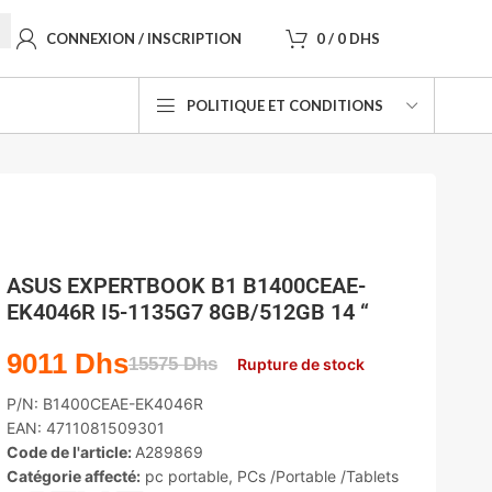
CONNEXION / INSCRIPTION
0
/
0
DHS
POLITIQUE ET CONDITIONS
ASUS EXPERTBOOK B1 B1400CEAE-
EK4046R I5-1135G7 8GB/512GB 14 “
9011
Dhs
15575
Dhs
Rupture de stock
P/N:
B1400CEAE-EK4046R
EAN:
4711081509301
Code de l'article:
A289869
Catégorie affecté:
pc portable
,
PCs /Portable /Tablets