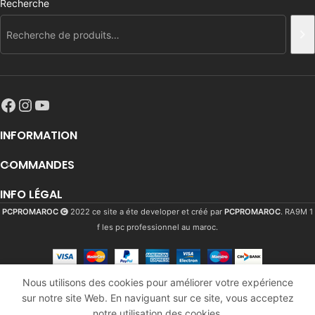
Recherche
INFORMATION
COMMANDES
INFO LÉGAL
PCPROMAROC
2022 ce site a éte developer et créé par
PCPROMAROC
. RA9M 1
f les pc professionnel au maroc.
AOPEN
Nous utilisons des cookies pour améliorer votre expérience
CHROMEBOX
sur notre site Web. En naviguant sur ce site, vous acceptez
4434
Dhs
En
MINI
notre utilisation des cookies.
stock