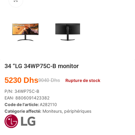
Agrandir
34 “LG 34WP75C-B monitor
5230
Dhs
9040
Dhs
Rupture de stock
P/N:
34WP75C-B
EAN:
8806091423382
Code de l'article:
A282110
Catégorie affecté:
Moniteurs
,
périphériques