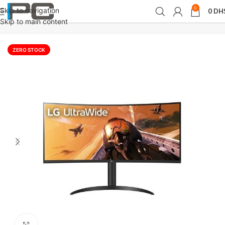
0
Skip to navigation
0
DH
Accueil
périphériques
Moniteurs
Skip to main content
ZERO STOCK