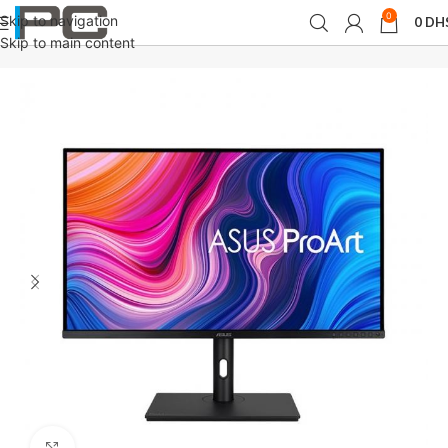
0
Skip to navigation
0
DH
Accueil
périphériques
Moniteurs
Skip to main content