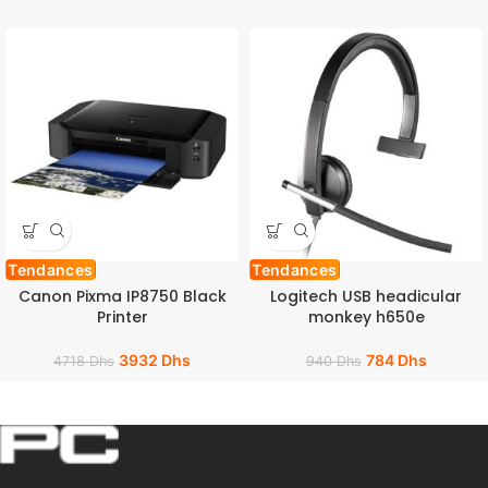
Tendances
Tendances
Canon Pixma IP8750 Black
Logitech USB headicular
Printer
monkey h650e
3932
Dhs
784
Dhs
4718
Dhs
940
Dhs