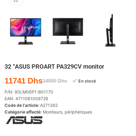
Agrandir
32 “ASUS PROART PA329CV monitor
11741
Dhs
14090
Dhs
En stock
P/N:
90LM06P1-B01170
EAN:
4711081009726
Code de l'article:
A271392
Catégorie affecté:
Moniteurs
,
périphériques