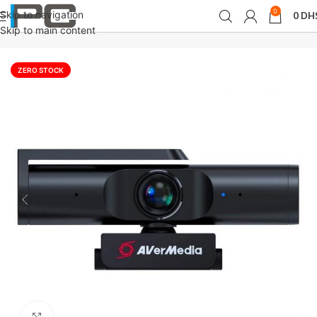
0
Skip to navigation
0
DH
Accueil
périphériques
Webcams
Skip to main content
ZERO STOCK