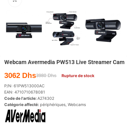
Agrandir
Webcam Avermedia PW513 Live Streamer Cam
3062
Dhs
3980
Dhs
Rupture de stock
P/N:
61PW513000AC
EAN:
4710710678081
Code de l'article:
A274302
Catégorie affecté:
périphériques
,
Webcams