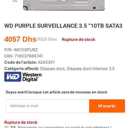
Agrandir
WD PURPLE SURVEILLANCE 3.5 “10TB SATA3
4057
Dhs
7013
Dhs
Rupture de stock
P/N:
WD102PURZ
EAN:
718037866741
Code de l'article:
A243351
Catégorie affecté:
Disques durs
,
Disques durs Internos 3.5
Soyez averti lorsque cet article sera de nouveau en stock
M'avertir
Rupture de stock
23
Personnes qui regardent ce produit actuellement !