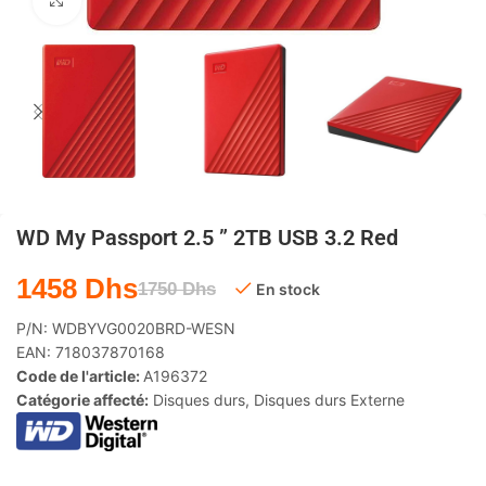
Agrandir
WD My Passport 2.5 ” 2TB USB 3.2 Red
1458
Dhs
1750
Dhs
En stock
P/N:
WDBYVG0020BRD-WESN
EAN:
718037870168
Code de l'article:
A196372
Catégorie affecté:
Disques durs
,
Disques durs Externe