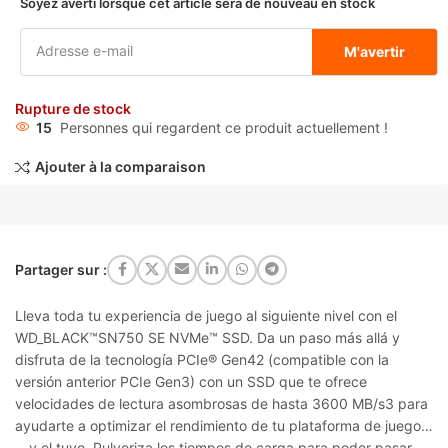
Soyez averti lorsque cet article sera de nouveau en stock
M'avertir
Rupture de stock
15
Personnes qui regardent ce produit actuellement !
Ajouter à la comparaison
Partager sur :
Lleva toda tu experiencia de juego al siguiente nivel con el
WD_BLACK™SN750 SE NVMe™ SSD. Da un paso más allá y
disfruta de la tecnología PCIe® Gen42 (compatible con la
versión anterior PCIe Gen3) con un SSD que te ofrece
velocidades de lectura asombrosas de hasta 3600 MB/s3 para
ayudarte a optimizar el rendimiento de tu plataforma de juego…
—y el tuyo. Pulveriza los tiempos de carga para poder pasar