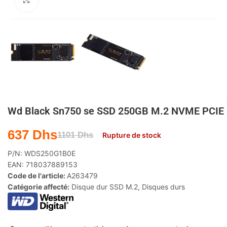
Agrandir
Wd Black Sn750 se SSD 250GB M.2 NVME PCIE
637
Dhs
1101
Dhs
Rupture de stock
P/N:
WDS250G1B0E
EAN:
718037889153
Code de l'article:
A263479
Catégorie affecté:
Disque dur SSD M.2
,
Disques durs