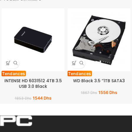
Tendances
Tendances
INTENSE HD 6031512 4TB 3.5
WD Black 3.5 “1TB SATA3
USB 3.0 Black
1556
Dhs
1867
Dhs
1544
Dhs
1853
Dhs