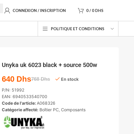
CONNEXION / INSCRIPTION
0
/
0
DHS
POLITIQUE ET CONDITIONS
Unyka uk 6023 black + source 500w
640
Dhs
768
Dhs
En stock
P/N:
51992
EAN:
6940533540700
Code de l'article:
A068326
Catégorie affecté:
Boîtier PC
,
Composants