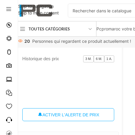
Skip to navigation
Skip to main content
Pcpromaroc votre b
TOUTES CATÉGORIES
Accueil
Composants
Boîtier PC
Unyka uk 6023 black + so
20
Personnes qui regardent ce produit actuellement !
Historique des prix
3 M.
6 M.
1 A.
🔔
ACTIVER L'ALERTE DE PRIX