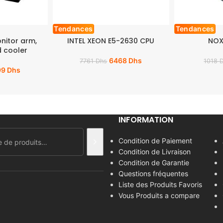
Tendances
Tendances
onitor arm,
INTEL XEON E5-2630 CPU
NOX
 cooler
6468
Dhs
7761
Dhs
1018
99
Dhs
INFORMATION
Condition de Paiement
Condition de Livraison
Condition de Garantie
Questions fréquentes
Liste des Produits Favoris
Vous Produits a compare