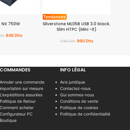
Tendances
 NX 750W
Silverstone ML05B USB 3.0 black.
Slim HTPC (Mini -it)
848
Dhs
Dhs
990
Dhs
1188
Dhs
COMMANDES
INFO LÉGAL
Annuler une commande
Avis juridique
importation sur mesure
Contactez-nous
L’expéditions assurées
Qui sommes-nous
Politique de Retour
Conditions de vente
Comment acheter
Politique de cookies
Configurateur PC
Politique de confidentialité
Boutique