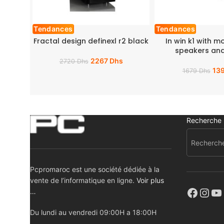
Tendances
Tendances
Fractal design definexl r2 black
In win k1 with m
speakers and
2267
Dhs
2720
Dhs
13
1679
Dhs
Recherche
Pcpromaroc est une société dédiée à la
vente de l’informatique en ligne.
Voir plus
…
Du lundi au vendredi 09:00H a 18:00H