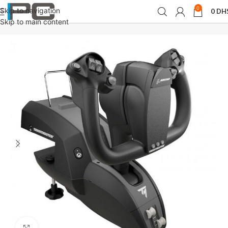
0
Skip to navigation
0
DH
Accueil
Volantes
Skip to main content