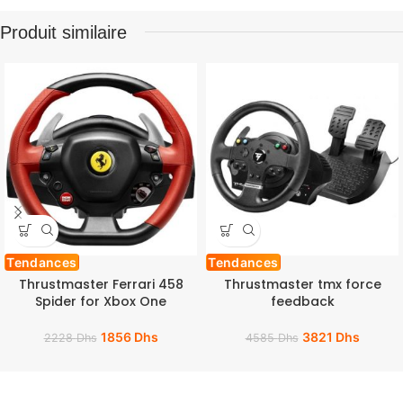
Produit similaire
Tendances
Tendances
Thrustmaster Ferrari 458
Thrustmaster tmx force
Spider for Xbox One
feedback
1856
Dhs
3821
Dhs
2228
Dhs
4585
Dhs