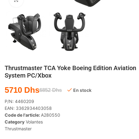
Agrandir
Thrustmaster TCA Yoke Boeing Edition Aviation
System PC/Xbox
5710
Dhs
6852
Dhs
En stock
P/N:
4460209
EAN:
3362934403058
Code de l'article:
A280550
Category
Volantes
Thrustmaster