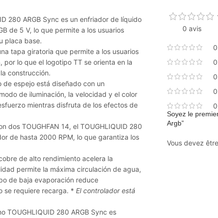
 280 ARGB Sync es un enfriador de líquido
0 avis
 de 5 V, lo que permite a los usuarios
su placa base.
0
tapa giratoria que permite a los usuarios
, por lo que el logotipo TT se orienta en la
0
 la construcción.
0
 de espejo está diseñado con un
0
modo de iluminación, la velocidad y el color
sfuerzo mientras disfruta de los efectos de
0
Soyez le premier
Argb”
on dos TOUGHFAN 14, el TOUGHLIQUID 280
or de hasta 2000 RPM, lo que garantiza los
Vous devez êtr
obre de alto rendimiento acelera la
lidad permite la máxima circulación de agua,
ubo de baja evaporación reduce
no se requiere recarga. *
El controlador está
 uno TOUGHLIQUID 280 ARGB Sync es