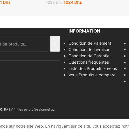
51
Dhs
1024
Dhs
1229
Dhs
INFORMATION
Condition de Paiement
Condition de Livraison
Condition de Garantie
Questions fréquentes
Liste des Produits Favoris
Vous Produits a compare
C
. RA9M 1 f les pc professionnel au
nce sur notre site Web. En naviguant sur ce site, vous acceptez notre