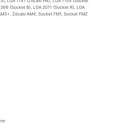
3), LGA 1151 (Zócalo H4), LGA 1155 (Socket
1366 (Socket B), LGA 2011 (Socket R), LGA
AM3+, Zócalo AM4, Socket FM1, Socket FM2
 mm