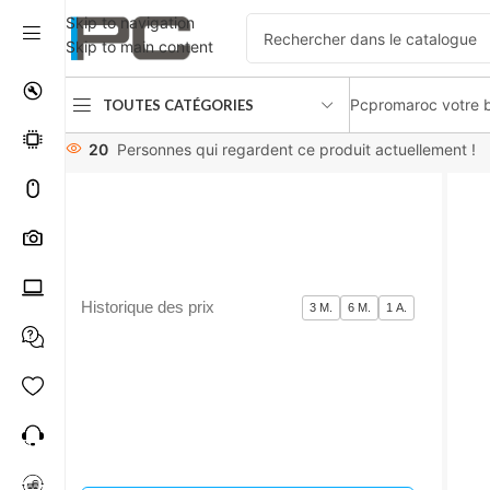
Skip to navigation
Skip to main content
Pcpromaroc votre b
TOUTES CATÉGORIES
Accueil
Refroidissement
Refroidissement liquide
Thermatak
20
Personnes qui regardent ce produit actuellement !
Historique des prix
3 M.
6 M.
1 A.