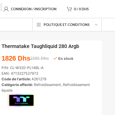
CONNEXION / INSCRIPTION
0
/
0
DHS
POLITIQUE ET CONDITIONS
Thermatake Taughliquid 280 Argb
1826
Dhs
2191
Dhs
En stock
P/N:
CL-W320-PL14BL-A
EAN:
4713227527972
Code de l'article:
A261279
Catégorie affecté:
Refroidissement
,
Refroidissement
liquide