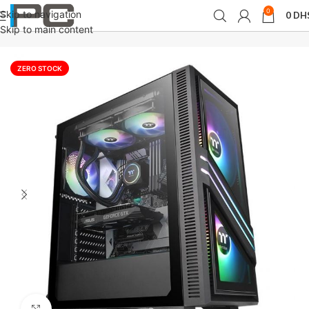
0
Skip to navigation
0
DH
Accueil
Composants
Boîtier PC
Skip to main content
ZERO STOCK