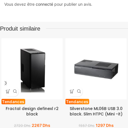
Vous devez être
connecté
pour publier un avis.
Produit similaire
Tendances
Tendances
Fractal design definexl r2
Silverstone ML06B USB 3.0
black
black. Slim HTPC (Mini -it)
2267
Dhs
1297
Dhs
2720
Dhs
1557
Dhs