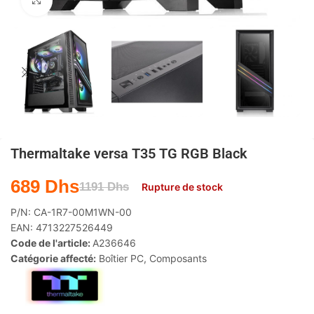
Agrandir
Thermaltake versa T35 TG RGB Black
689
Dhs
1191
Dhs
Rupture de stock
P/N:
CA-1R7-00M1WN-00
EAN:
4713227526449
Code de l'article:
A236646
Catégorie affecté:
Boîtier PC
,
Composants