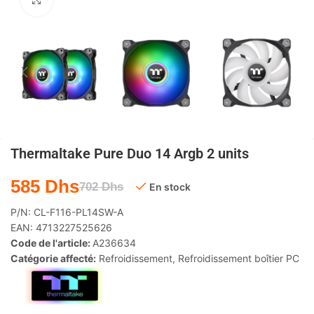
Agrandir
Thermaltake Pure Duo 14 Argb 2 units
585
Dhs
702
Dhs
En stock
P/N:
CL-F116-PL14SW-A
EAN:
4713227525626
Code de l'article:
A236634
Catégorie affecté:
Refroidissement
,
Refroidissement boîtier PC