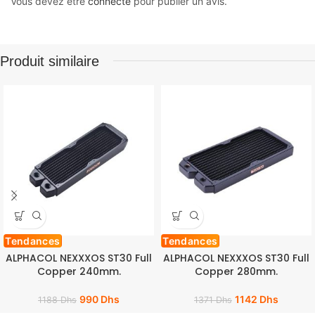
Vous devez être
connecté
pour publier un avis.
Produit similaire
Tendances
Tendances
ALPHACOL NEXXXOS ST30 Full
ALPHACOL NEXXXOS ST30 Full
Copper 240mm.
Copper 280mm.
990
Dhs
1142
Dhs
1188
Dhs
1371
Dhs