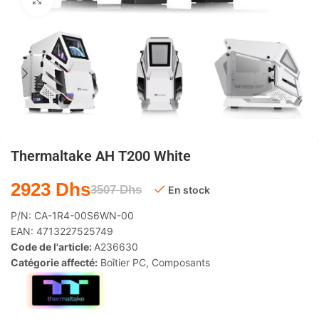
Agrandir
Thermaltake AH T200 White
2923
Dhs
3507
Dhs
En stock
P/N:
CA-1R4-00S6WN-00
EAN:
4713227525749
Code de l'article:
A236630
Catégorie affecté:
Boîtier PC
,
Composants