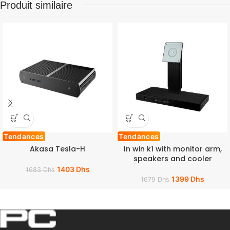
Produit similaire
Tendances
Tendances
Akasa Tesla-H
In win k1 with monitor arm,
speakers and cooler
1403
Dhs
1683
Dhs
1399
Dhs
1679
Dhs