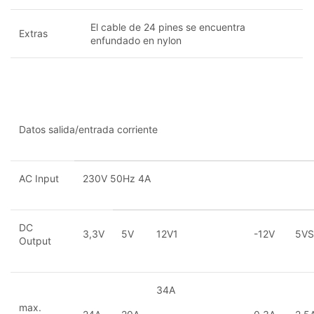
El cable de 24 pines se encuentra
Extras
enfundado en nylon
Datos salida/entrada corriente
AC Input
230V 50Hz 4A
DC
3,3V
5V
12V1
-12V
5VS
Output
34A
max.