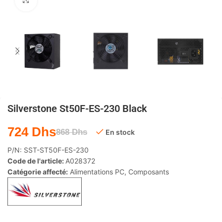
Agrandir
Silverstone St50F-ES-230 Black
724
Dhs
868
Dhs
En stock
P/N:
SST-ST50F-ES-230
Code de l'article:
A028372
Catégorie affecté:
Alimentations PC
,
Composants