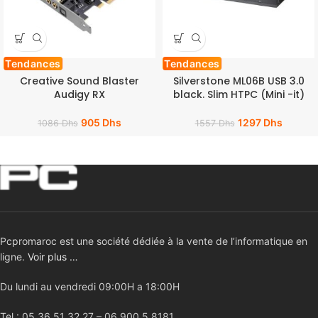
Tendances
Tendances
Creative Sound Blaster
Silverstone ML06B USB 3.0
Audigy RX
black. Slim HTPC (Mini -it)
905
Dhs
1297
Dhs
1086
Dhs
1557
Dhs
Pcpromaroc est une société dédiée à la vente de l’informatique en
ligne.
Voir plus …
Du lundi au vendredi 09:00H a 18:00H
Tel : 05 36 51 32 27 – 06 900 5 8181