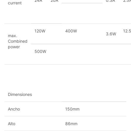
24A
20A
0.3A
2.5
current
120W
400W
12.
3.6W
max.
Combined
power
500W
Dimensiones
Ancho
150mm
Alto
86mm