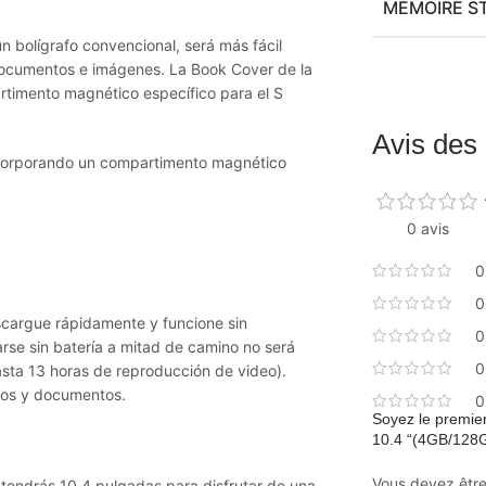
MÉMOIRE S
un bolígrafo convencional, será más fácil
r documentos e imágenes. La Book Cover de la
rtimento magnético específico para el S
Avis des 
incorporando un compartimento magnético
0 avis
0
0
escargue rápidamente y funcione sin
0
se sin batería a mitad de camino no será
0
asta 13 horas de reproducción de video).
dos y documentos.
0
Soyez le premier
10.4 “(4GB/128G
Vous devez êtr
 tendrás 10,4 pulgadas para disfrutar de una