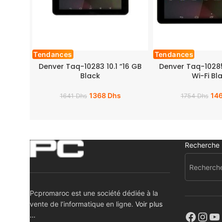
Tendances
Tendances
Denver Taq-10283 10.1 “16 GB
Denver Taq-10285
Black
Wi-Fi Bl
1368
Dhs
14
1641
Dhs
1754
Dhs
Recherche
Pcpromaroc est une société dédiée à la
vente de l’informatique en ligne.
Voir plus
…