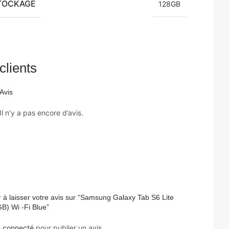
TOCKAGE
128GB
clients
Avis
Il n’y a pas encore d’avis.
 à laisser votre avis sur “Samsung Galaxy Tab S6 Lite
B) Wi -Fi Blue”
e
connecté
pour publier un avis.