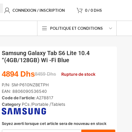
CONNEXION / INSCRIPTION
0
/
0
DHS
POLITIQUE ET CONDITIONS
Samsung Galaxy Tab S6 Lite 10.4
“(4GB/128GB) Wi -Fi Blue
4894
Dhs
8459
Dhs
Rupture de stock
P/N:
SM-P610NZBETPH
EAN:
8806090536540
Code de l'article:
A278817
Category
PCs /Portable /Tablets
Soyez averti lorsque cet article sera de nouveau en stock