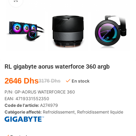
Agrandir
RL gigabyte aorus waterforce 360 ​​argb
2646
Dhs
3176
Dhs
En stock
P/N:
GP-AORUS WATERFORCE 360
EAN:
4719331552350
Code de l'article:
A274979
Catégorie affecté:
Refroidissement
,
Refroidissement liquide