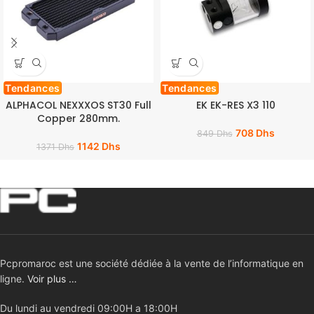
Tendances
Tendances
ALPHACOL NEXXXOS ST30 Full
EK EK-RES X3 110
Copper 280mm.
708
Dhs
849
Dhs
1142
Dhs
1371
Dhs
Pcpromaroc est une société dédiée à la vente de l’informatique en
ligne.
Voir plus …
Du lundi au vendredi 09:00H a 18:00H