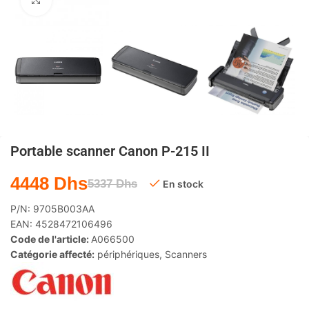
Agrandir
Portable scanner Canon P-215 II
4448
Dhs
5337
Dhs
En stock
P/N:
9705B003AA
EAN:
4528472106496
Code de l'article:
A066500
Catégorie affecté:
périphériques
,
Scanners