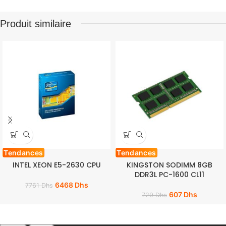
Produit similaire
Tendances
Tendances
INTEL XEON E5-2630 CPU
KINGSTON SODIMM 8GB
DDR3L PC-1600 CL11
6468
Dhs
7761
Dhs
607
Dhs
729
Dhs