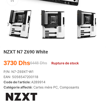
Agrandir
NZXT N7 Z690 White
3730
Dhs
6448
Dhs
Rupture de stock
P/N:
N7-Z69XT-W1
EAN:
5056547200118
Code de l'article:
A289914
Catégorie affecté:
Cartes mére PC
,
Composants