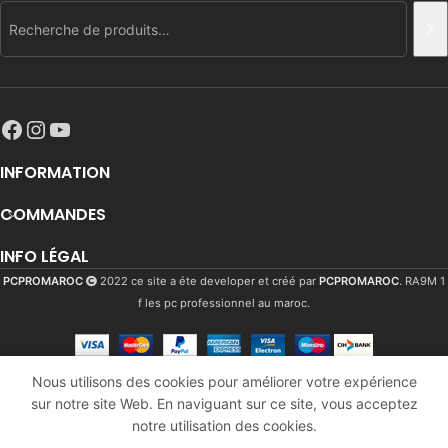
INFORMATION
COMMANDES
INFO LÉGAL
PCPROMAROC
2022 ce site a éte developer et créé par
PCPROMAROC
. RA9M 1
f les pc professionnel au maroc.
Monitor
Nous utilisons des cookies pour améliorer votre expérience
23.8
sur notre site Web. En naviguant sur ce site, vous acceptez
1633
Dhs
En
“ViewSsic
A
notre utilisation des cookies.
stock
1960
Dhs
VA2432-
 builder
Comparer