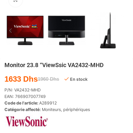
Agrandir
Monitor 23.8 “ViewSsic VA2432-MHD
1633
Dhs
1960
Dhs
En stock
P/N:
VA2432-MHD
EAN:
766907007749
Code de l'article:
A289912
Catégorie affecté:
Moniteurs
,
périphériques