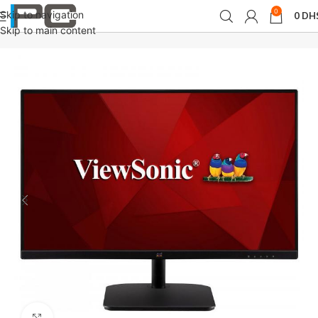
0
Skip to navigation
0
DH
Accueil
périphériques
Moniteurs
Skip to main content