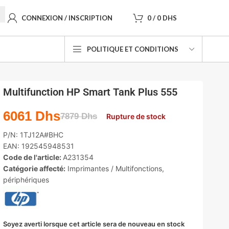
CONNEXION / INSCRIPTION
0
/
0
DHS
POLITIQUE ET CONDITIONS
Multifunction HP Smart Tank Plus 555
6061
Dhs
7879
Dhs
Rupture de stock
P/N:
1TJ12A#BHC
EAN:
192545948531
Code de l'article:
A231354
Catégorie affecté:
Imprimantes / Multifonctions
,
périphériques
Soyez averti lorsque cet article sera de nouveau en stock