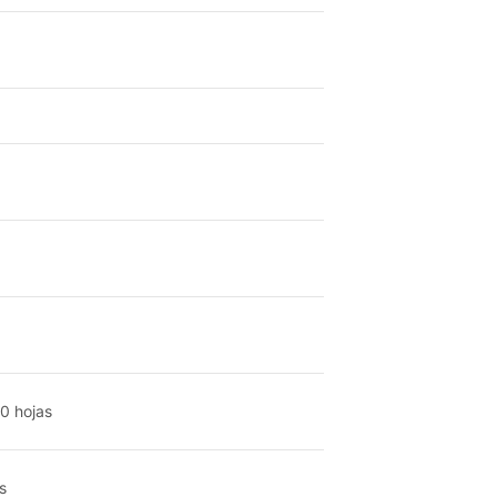
0 hojas
s