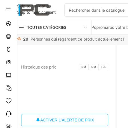
Skip to navigation
Skip to main content
Pcpromaroc votre b
TOUTES CATÉGORIES
Accueil
périphériques
Imprimantes / Multifonctions
Multifu
29
Personnes qui regardent ce produit actuellement !
Historique des prix
3 M.
6 M.
1 A.
🔔
ACTIVER L'ALERTE DE PRIX