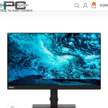
0
Skip to navigation
0
DH
Accueil
périphériques
Moniteurs
Skip to main content