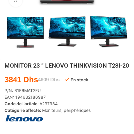
Agrandir
MONITOR 23 ” LENOVO THINKVISION T23I-20
3841
Dhs
4609
Dhs
En stock
P/N:
61F6MAT2EU
EAN:
194632186987
Code de l'article:
A237984
Catégorie affecté:
Moniteurs
,
périphériques