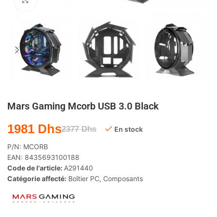
Agrandir
Mars Gaming Mcorb USB 3.0 Black
1981
Dhs
2377
Dhs
En stock
P/N:
MCORB
EAN:
8435693100188
Code de l'article:
A291440
Catégorie affecté:
Boîtier PC
,
Composants