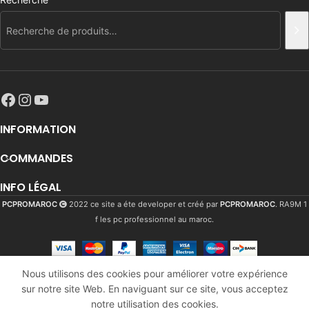
INFORMATION
COMMANDES
INFO LÉGAL
PCPROMAROC
2022 ce site a éte developer et créé par
PCPROMAROC
. RA9M 1
f les pc professionnel au maroc.
Mars
Nous utilisons des cookies pour améliorer votre expérience
Gaming
sur notre site Web. En naviguant sur ce site, vous acceptez
1981
Dhs
En
Mcorb
AJO
notre utilisation des cookies.
stock
2377
Dhs