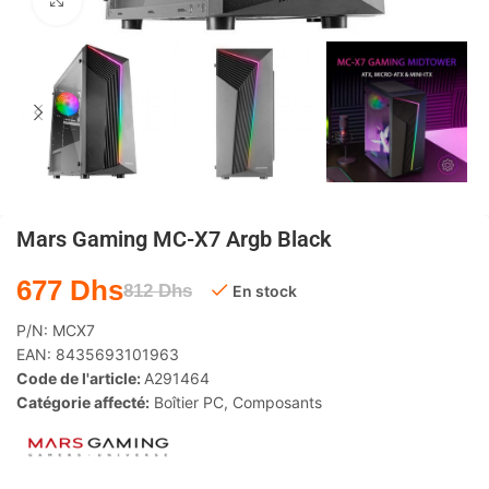
Agrandir
Mars Gaming MC-X7 Argb Black
677
Dhs
812
Dhs
En stock
P/N:
MCX7
EAN:
8435693101963
Code de l'article:
A291464
Catégorie affecté:
Boîtier PC
,
Composants