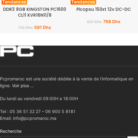
Tendances
Tendances
DDR3 8GB KINGSTON PC1600
Picopsu 150xt 12v DC-DC
CL11 KVR16N11/8
768
Dhs
921
Dhs
591
Dhs
710
Dhs
Pcpromaroc est une société dédiée à la vente de l’informatique en
ligne.
Voir plus …
Du lundi au vendredi 09:00H a 18:00H
Tel : 05 36 51 32 27 – 06 900 5 8181
Email: info@pcpromaroc.ma
Recherche