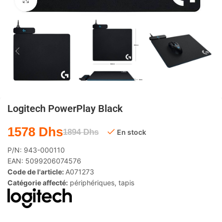
Agrandir
Logitech PowerPlay Black
1578
Dhs
1894
Dhs
En stock
P/N:
943-000110
EAN:
5099206074576
Code de l'article:
A071273
Catégorie affecté:
périphériques
,
tapis