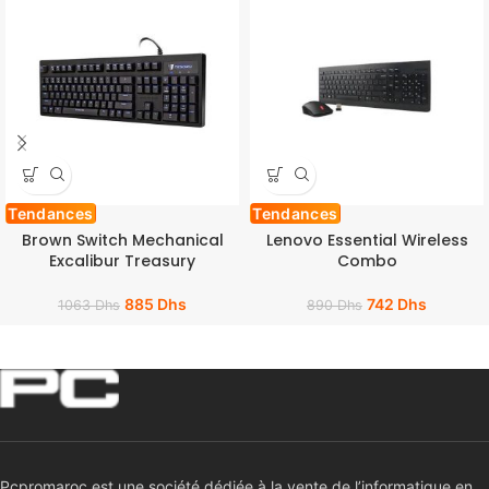
Tendances
Tendances
Brown Switch Mechanical
Lenovo Essential Wireless
Excalibur Treasury
Combo
885
Dhs
742
Dhs
1063
Dhs
890
Dhs
Pcpromaroc est une société dédiée à la vente de l’informatique en