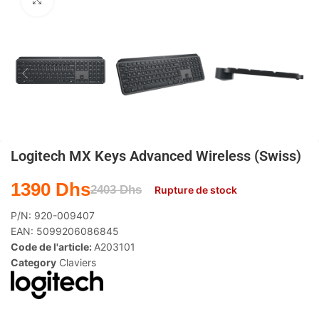
Agrandir
Logitech MX Keys Advanced Wireless (Swiss)
1390
Dhs
2403
Dhs
Rupture de stock
P/N:
920-009407
EAN:
5099206086845
Code de l'article:
A203101
Category
Claviers